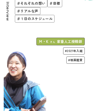
＃それぞれの想い
＃目標
Interview
＃リアルな声
＃１日のスケジュール
T・S
業務職員
さん
#2022年入組
#趣味キャンプ