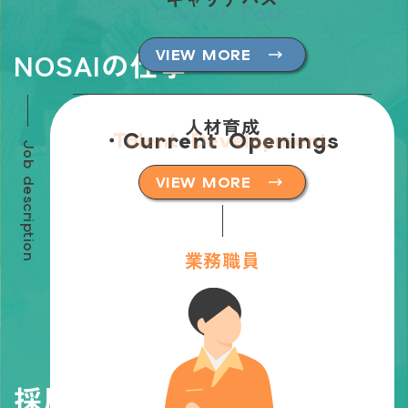
Career Path
NOSAIの仕事
VIEW MORE
人材育成
・Current Openings
Talent Development
Job description
３つのポジション
VIEW MORE
業務職員
採用情報