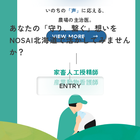
いのちの
「声」
に応える、
農場の主治医。
あなたの
「守り、繋ぐ」
想いを
VIEW MORE
NOSAI北海道で活かしてみません
か？
家畜人工授精師
産業動物看護師
ENTRY