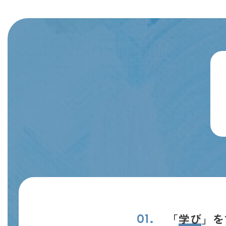
「
学び
」を
01.