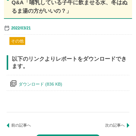
Q&A「哺乳している子牛に飲ませる水、冬はぬ
るま湯の方がいいの？」
2022/03/21
その他
以下のリンクよりレポートをダウンロードでき
ます。
picture_as_pdf
ダウンロード (836 KB)
前の記事へ
次の記事へ