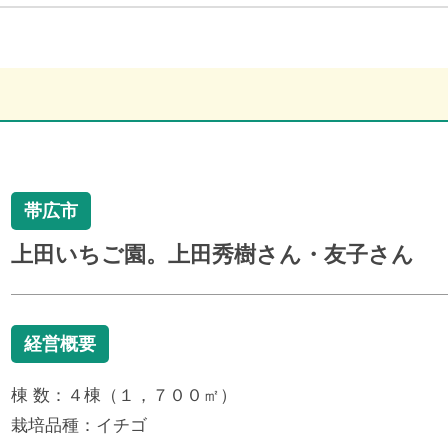
帯広市
上田いちご園。上田秀樹さん・友子さん
経営概要
棟 数：４棟（１，７００㎡）
栽培品種：イチゴ