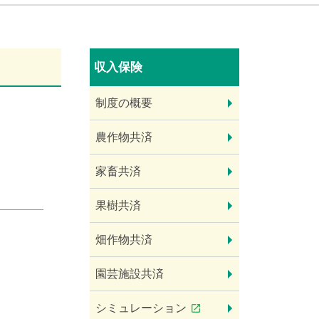
収入保険
制度の概要
農作物共済
家畜共済
果樹共済
畑作物共済
園芸施設共済
シミュレーション
launch