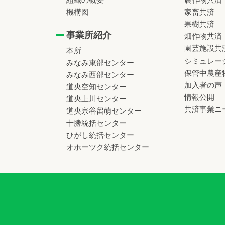
機構図
家畜共済
果樹共済
事業所紹介
畑作物共済
園芸施設共
本所
シミュレー
みなみ東部センター
保管中農産
みなみ西部センター
加入者の声
道央空知センター
情報公開
道央上川センター
共済事業ニ
道央宗谷留萌センター
十勝統括センター
ひがし統括センター
オホーツク統括センター