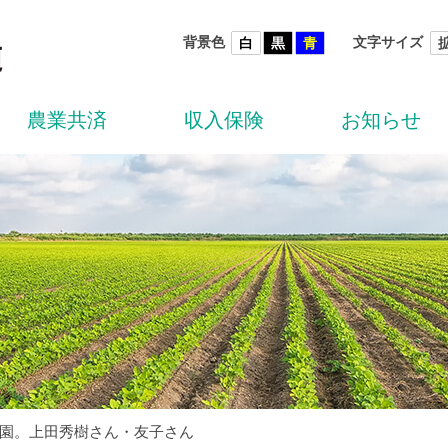
背景色
文字サイズ
白
黒
青
農業共済
収入保険
お知らせ
園。上田秀樹さん・友子さん