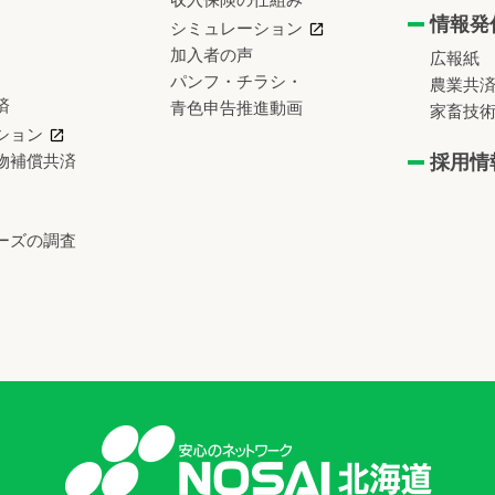
情報発
シミュレーション
加入者の声
広報紙
パンフ・チラシ・
農業共
済
青色申告推進動画
家畜技
ション
物補償共済
採用情
ーズの調査