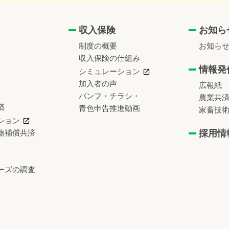
収入保険
お知ら
制度の概要
お知ら
収入保険の仕組み
情報発
シミュレーション
加入者の声
広報紙
パンフ・チラシ・
農業共
済
青色申告推進動画
家畜技
ション
物補償共済
採用情
ーズの調査