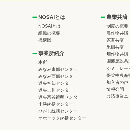
NOSAIとは
農業共済
NOSAIとは
制度の概要
組織の概要
農作物共済
機構図
家畜共済
果樹共済
事業所紹介
畑作物共済
園芸施設共
本所
シミュレー
みなみ東部センター
保管中農産
みなみ西部センター
加入者の声
道央空知センター
情報公開
道央上川センター
共済事業ニ
道央宗谷留萌センター
十勝統括センター
ひがし統括センター
オホーツク統括センター