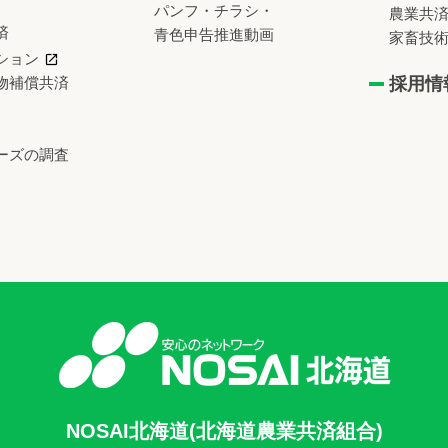
パンフ・チラシ・
農業共
済
青色申告推進動画
家畜技
ション
物補償共済
採用情
ーズの調査
NOSAI北海道(北海道農業共済組合)