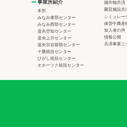
事業所紹介
畑作物共済
園芸施設共
本所
シミュレー
みなみ東部センター
保管中農産
みなみ西部センター
加入者の声
道央空知センター
情報公開
道央上川センター
共済事業ニ
道央宗谷留萌センター
十勝統括センター
ひがし統括センター
オホーツク統括センター