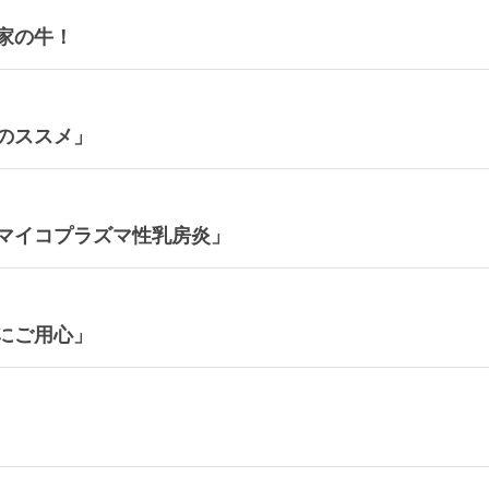
家の牛！
のススメ」
マイコプラズマ性乳房炎」
にご用心」