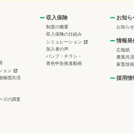
収入保険
お知ら
制度の概要
お知ら
収入保険の仕組み
情報発
シミュレーション
加入者の声
広報紙
パンフ・チラシ・
農業共
済
青色申告推進動画
家畜技
ション
物補償共済
採用情
ーズの調査