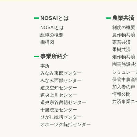
NOSAIとは
農業共済
NOSAIとは
制度の概要
組織の概要
農作物共済
機構図
家畜共済
果樹共済
事業所紹介
畑作物共済
園芸施設共
本所
シミュレー
みなみ東部センター
保管中農産
みなみ西部センター
加入者の声
道央空知センター
情報公開
道央上川センター
共済事業ニ
道央宗谷留萌センター
十勝統括センター
ひがし統括センター
オホーツク統括センター