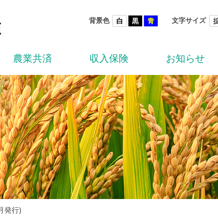
背景色
文字サイズ
白
黒
青
農業共済
収入保険
お知らせ
5月発行)