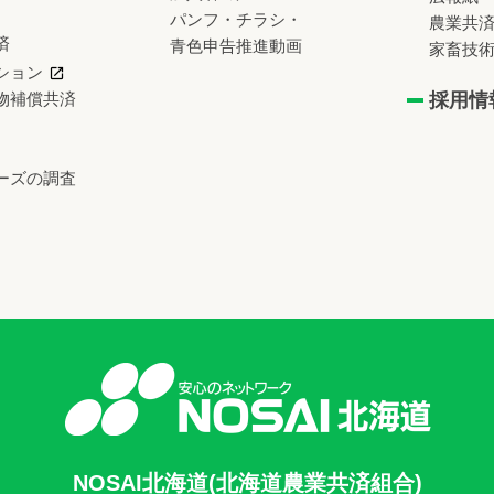
パンフ・チラシ・
農業共
済
青色申告推進動画
家畜技
ション
物補償共済
採用情
ーズの調査
NOSAI北海道(北海道農業共済組合)