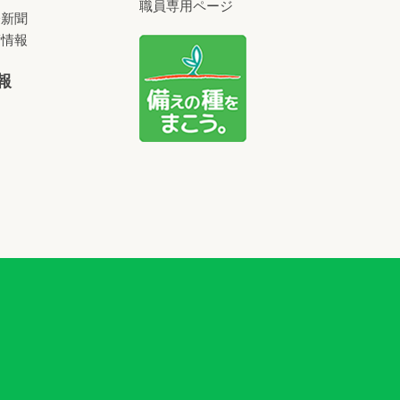
職員専用ページ
済新聞
術情報
報