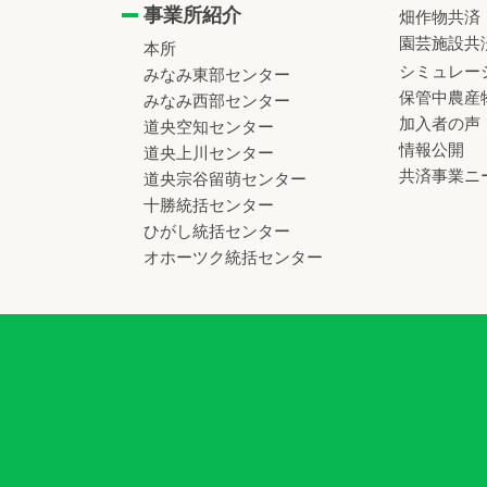
事業所紹介
畑作物共済
園芸施設共
本所
シミュレー
みなみ東部センター
保管中農産
みなみ西部センター
加入者の声
道央空知センター
情報公開
道央上川センター
共済事業ニ
道央宗谷留萌センター
十勝統括センター
ひがし統括センター
オホーツク統括センター