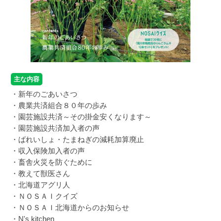
主な内容
・新年のごあいさつ
・農業共済組合８０年の歩み
・園芸施設共済～その掛金安くなります～
・園芸施設共済加入者の声
・ばれいしょ・たまねぎの減耗加算廃止
・収入保険加入者の声
・畜舎火災を防ぐために
・教えて獣医さん
・北海道アグリ人
・ＮＯＳＡＩクイズ
・ＮＯＳＡＩ北海道からのお知らせ
・N's kitchen