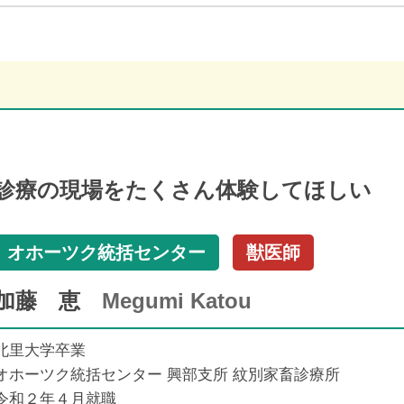
診療の現場をたくさん体験してほしい
オホーツク統括センター
獣医師
加藤 恵
Megumi Katou
北里大学卒業
オホーツク統括センター 興部支所 紋別家畜診療所
令和２年４月就職