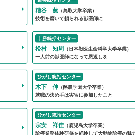
道央統括センター
糟谷 薫
（鳥取大学卒業）
技術を磨いて頼られる獣医師に
十勝統括センター
松村 知周
（日本獣医生命科学大学卒業）
一人前の獣医師になって恩返しを
ひがし統括センター
木下 伸
（酪農学園大学卒業）
就職の決め手は実習に参加したこと
ひがし統括センター
宗安 祥佳
（鹿児島大学卒業）
診療業務体験研修を経験して大動物診療の魅