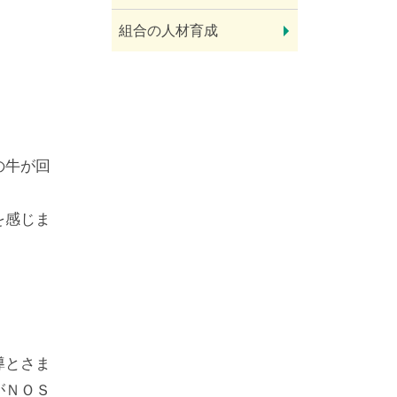
組合の人材育成
の牛が回
を感じま
導とさま
がＮＯＳ