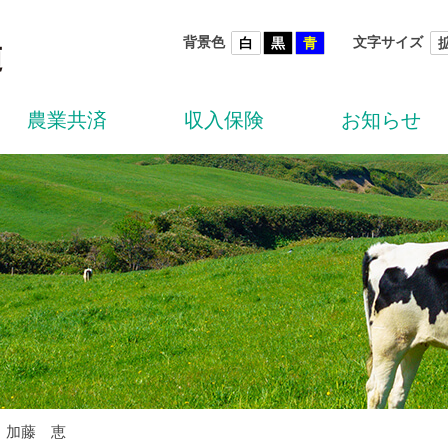
背景色
文字サイズ
白
黒
青
農業共済
収入保険
お知らせ
：加藤 恵