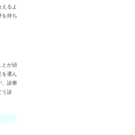
合えるよ
野を持ち
ことが頑
足を運ん
が、診療
どう診